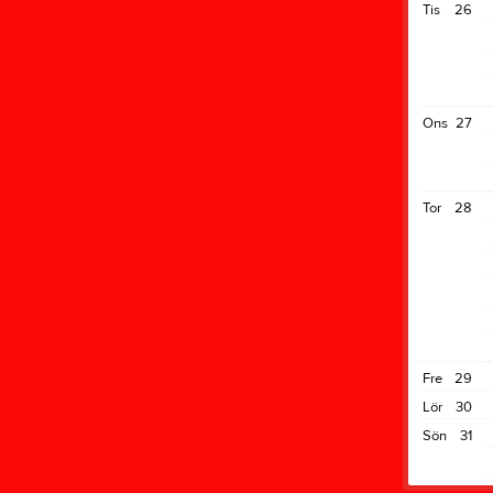
Tis
26
Ons
27
Tor
28
Fre
29
Lör
30
Sön
31