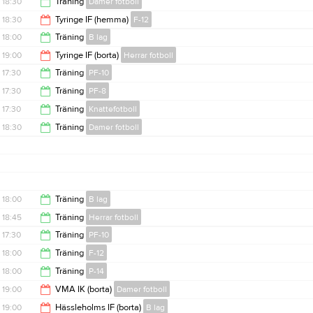
18:30
Träning
Damer fotboll
19:15
18:30
Tyringe IF (hemma)
F-12
20:00
18:00
Träning
B lag
20:30
19:00
Tyringe IF (borta)
Herrar fotboll
19:30
17:30
Träning
PF-10
21:00
17:30
Träning
PF-8
18:30
17:30
Träning
Knattefotboll
18:30
18:30
Träning
Damer fotboll
18:30
20:00
18:00
Träning
B lag
18:45
Träning
Herrar fotboll
19:30
17:30
Träning
PF-10
20:15
18:00
Träning
F-12
18:30
18:00
Träning
P-14
19:15
19:00
VMA IK (borta)
Damer fotboll
19:15
19:00
Hässleholms IF (borta)
B lag