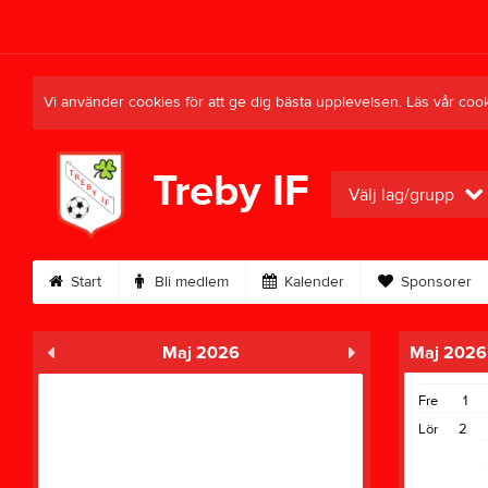
Vi använder cookies för att ge dig bästa upplevelsen. Läs vår coo
Treby IF
Välj lag/grupp
Start
Bli medlem
Kalender
Sponsorer
Maj 2026
Maj 2026
Fre
1
Lör
2