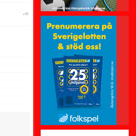
Spelformer
Fogis
v.19
Min Fotboll App
Åldersdispens
Övningsbank
Träningstider
Registercentralen