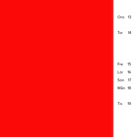
Ons
13
Tor
14
Fre
15
Lör
16
Sön
17
Mån
18
Tis
19