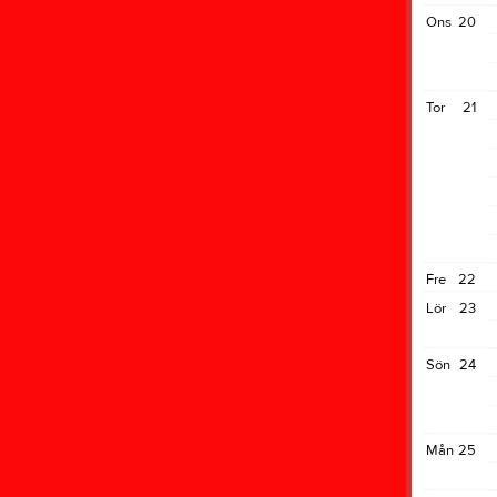
Ons
20
Tor
21
Fre
22
Lör
23
Sön
24
Mån
25