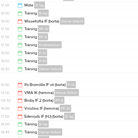
21:00
17:45
Möte
B lag
21:00
18:00
Träning
B lag
18:45
19:00
Wisseltofta IF (borta)
Herrar fotboll
19:30
17:30
Träning
PF-10
21:00
17:30
Träning
PF-8
18:30
17:30
Träning
Knattefotboll
18:30
18:00
Träning
F-12
18:30
18:00
Träning
P-14
19:15
18:30
Träning
Damer fotboll
19:15
20:00
10:00
Ifö Bromölla IF vit (borta)
P-14
13:00
VMA IK (hemma)
Herrar fotboll
12:00
09:30
Broby IF 2 (borta)
PF-8
15:00
16:00
Vinslövs IF (hemma)
PF-10
11:30
17:00
Edenryds IF (HJ) (borta)
B lag
18:00
18:00
Träning
B lag
19:00
18:45
Träning
Herrar fotboll