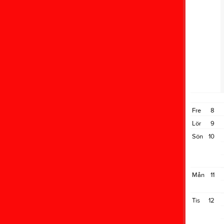
Fre
8
Lör
9
Sön
10
Mån
11
Tis
12