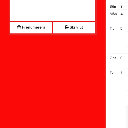
Sön
3
Mån
4
Prenumerera
Skriv ut
Tis
5
Ons
6
Tor
7